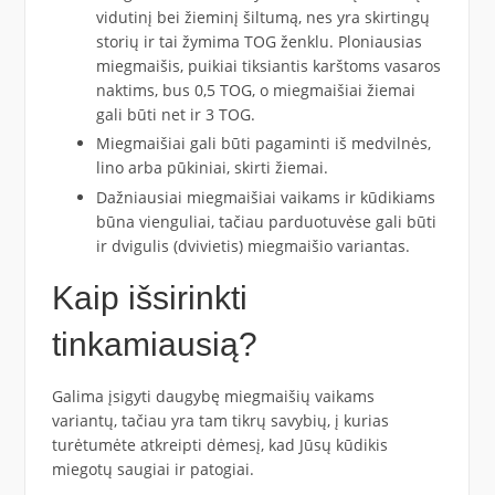
vidutinį bei žieminį šiltumą, nes yra skirtingų
storių ir tai žymima TOG ženklu. Ploniausias
miegmaišis, puikiai tiksiantis karštoms vasaros
naktims, bus 0,5 TOG, o miegmaišiai žiemai
gali būti net ir 3 TOG.
Miegmaišiai gali būti pagaminti iš medvilnės,
lino arba pūkiniai, skirti žiemai.
Dažniausiai miegmaišiai vaikams ir kūdikiams
būna vienguliai, tačiau parduotuvėse gali būti
ir dvigulis (dvivietis) miegmaišio variantas.
Kaip išsirinkti
tinkamiausią?
Galima įsigyti daugybę miegmaišių vaikams
variantų, tačiau yra tam tikrų savybių, į kurias
turėtumėte atkreipti dėmesį, kad Jūsų kūdikis
miegotų saugiai ir patogiai.