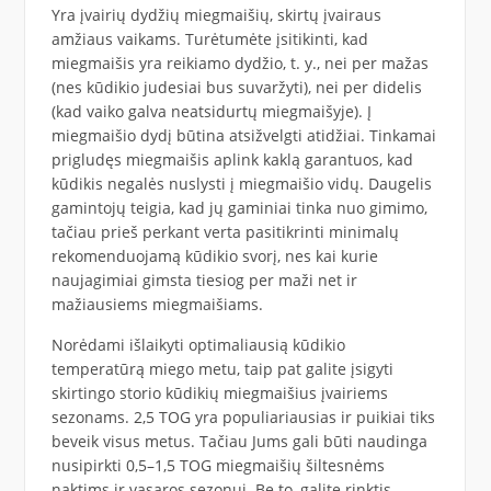
Yra įvairių dydžių miegmaišių, skirtų įvairaus
amžiaus vaikams. Turėtumėte įsitikinti, kad
miegmaišis yra reikiamo dydžio, t. y., nei per mažas
(nes kūdikio judesiai bus suvaržyti), nei per didelis
(kad vaiko galva neatsidurtų miegmaišyje). Į
miegmaišio dydį būtina atsižvelgti atidžiai. Tinkamai
prigludęs miegmaišis aplink kaklą garantuos, kad
kūdikis negalės nuslysti į miegmaišio vidų. Daugelis
gamintojų teigia, kad jų gaminiai tinka nuo gimimo,
tačiau prieš perkant verta pasitikrinti minimalų
rekomenduojamą kūdikio svorį, nes kai kurie
naujagimiai gimsta tiesiog per maži net ir
mažiausiems miegmaišiams.
Norėdami išlaikyti optimaliausią kūdikio
temperatūrą miego metu, taip pat galite įsigyti
skirtingo storio kūdikių miegmaišius įvairiems
sezonams. 2,5 TOG yra populiariausias ir puikiai tiks
beveik visus metus. Tačiau Jums gali būti naudinga
nusipirkti 0,5–1,5 TOG miegmaišių šiltesnėms
naktims ir vasaros sezonui. Be to, galite rinktis