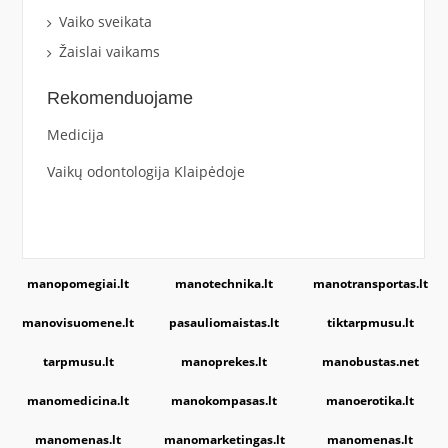
Vaiko sveikata
Žaislai vaikams
Rekomenduojame
Medicija
Vaikų odontologija Klaipėdoje
manopomegiai.lt
manotechnika.lt
manotransportas.lt
manovisuomene.lt
pasauliomaistas.lt
tiktarpmusu.lt
tarpmusu.lt
manoprekes.lt
manobustas.net
manomedicina.lt
manokompasas.lt
manoerotika.lt
manomenas.lt
manomarketingas.lt
manomenas.lt