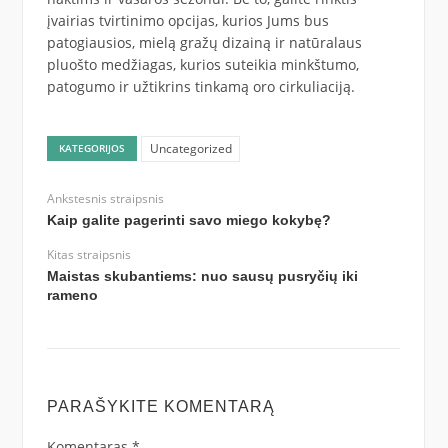
įvairias tvirtinimo opcijas, kurios Jums bus
patogiausios, mielą gražų dizainą ir natūralaus
pluošto medžiagas, kurios suteikia minkštumo,
patogumo ir užtikrins tinkamą oro cirkuliaciją.
Uncategorized
KATEGORIJOS
Ankstesnis straipsnis
Kaip galite pagerinti savo miego kokybę?
Kitas straipsnis
Maistas skubantiems: nuo sausų pusryčių iki
rameno
PARAŠYKITE KOMENTARĄ
Komentaras
*