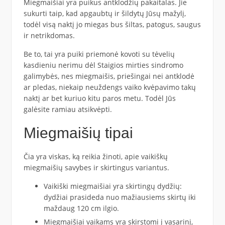
Miegmaišiai yra puikus antklodžių pakaitalas. Jie
sukurti taip, kad apgaubtų ir šildytų Jūsų mažylį,
todėl visą naktį jo miegas bus šiltas, patogus, saugus
ir netrikdomas.
Be to, tai yra puiki priemonė kovoti su tėvelių
kasdieniu nerimu dėl Staigios mirties sindromo
galimybės, nes miegmaišis, priešingai nei antklodė
ar pledas, niekaip neuždengs vaiko kvėpavimo takų
naktį ar bet kuriuo kitu paros metu. Todėl Jūs
galėsite ramiau atsikvėpti.
Miegmaišių tipai
Čia yra viskas, ką reikia žinoti, apie vaikiškų
miegmaišių savybes ir skirtingus variantus.
Vaikiški miegmaišiai yra skirtingų dydžių:
dydžiai prasideda nuo mažiausiems skirtų iki
maždaug 120 cm ilgio.
Miegmaišiai vaikams yra skirstomi į vasarinį,