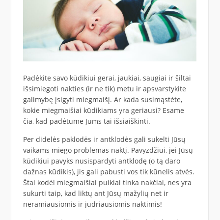
Padėkite savo kūdikiui gerai, jaukiai, saugiai ir šiltai
išsimiegoti nakties (ir ne tik) metu ir apsvarstykite
galimybę įsigyti miegmaišį. Ar kada susimąstėte,
kokie miegmaišiai kūdikiams yra geriausi? Esame
čia, kad padėtume Jums tai išsiaiškinti.
Per didelės paklodės ir antklodės gali sukelti Jūsų
vaikams miego problemas naktį. Pavyzdžiui, jei Jūsų
kūdikiui pavyks nusispardyti antklodę (o tą daro
dažnas kūdikis), jis gali pabusti vos tik kūnelis atvės.
Štai kodėl miegmaišiai puikiai tinka nakčiai, nes yra
sukurti taip, kad liktų ant Jūsų mažylių net ir
neramiausiomis ir judriausiomis naktimis!