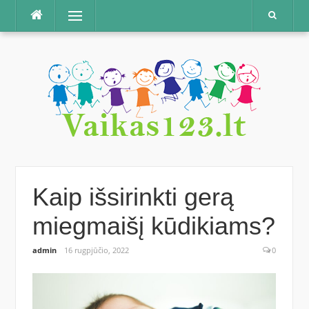
Praleisti
Meniu
Kaip išsirinkti gerą
miegmaišį kūdikiams?
admin
16 rugpjūčio, 2022
0