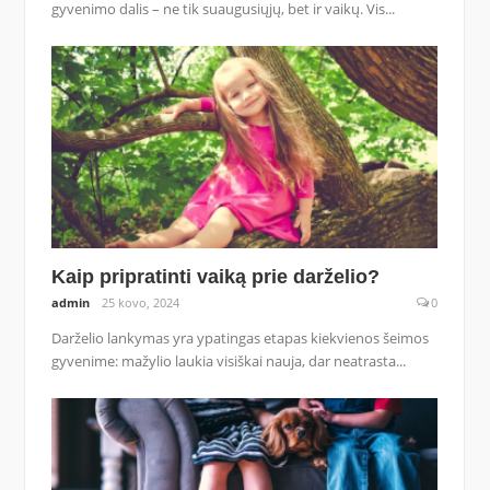
gyvenimo dalis – ne tik suaugusiųjų, bet ir vaikų. Vis...
Kaip pripratinti vaiką prie darželio?
admin
25 kovo, 2024
0
Darželio lankymas yra ypatingas etapas kiekvienos šeimos
gyvenime: mažylio laukia visiškai nauja, dar neatrasta...