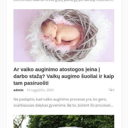
Ar vaiko auginimo atostogos įeina į
darbo stažą? Vaikų augimo šuoliai ir kaip
tam pasiruošti
admin
16 rugpjūčio, 2023
0
Ne paslaptis, kad vaiko auginimo procesas yra, ko gero,
svarbiausias dalykas gyvenime. Be to, būtent šis procesas...