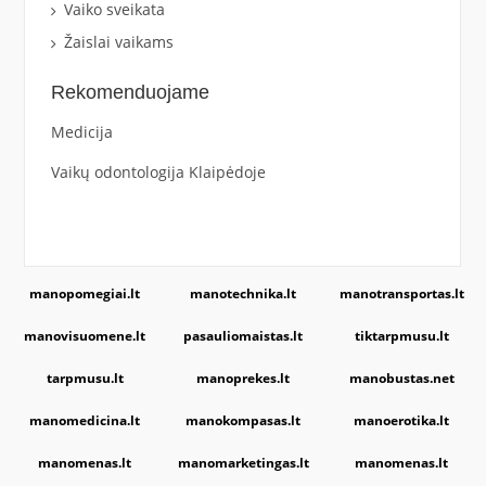
Vaiko sveikata
Žaislai vaikams
Rekomenduojame
Medicija
Vaikų odontologija Klaipėdoje
manopomegiai.lt
manotechnika.lt
manotransportas.lt
manovisuomene.lt
pasauliomaistas.lt
tiktarpmusu.lt
tarpmusu.lt
manoprekes.lt
manobustas.net
manomedicina.lt
manokompasas.lt
manoerotika.lt
manomenas.lt
manomarketingas.lt
manomenas.lt