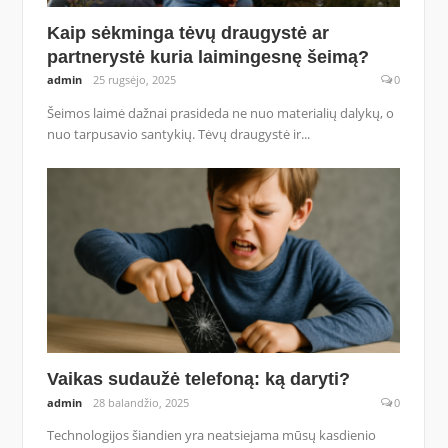
Kaip sėkminga tėvų draugystė ar
partnerystė kuria laimingesnę šeimą?
admin
25 rugsėjo, 2025
0
Šeimos laimė dažnai prasideda ne nuo materialių dalykų, o
nuo tarpusavio santykių. Tėvų draugystė ir...
Vaikas sudaužė telefoną: ką daryti?
admin
28 balandžio, 2025
0
Technologijos šiandien yra neatsiejama mūsų kasdienio