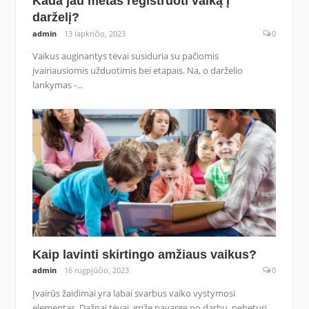
Kada jau metas registruoti vaiką į
darželį?
admin
13 lapkričio, 2023
0
Vaikus auginantys tėvai susiduria su pačiomis
įvairiausiomis užduotimis bei etapais. Na, o darželio
lankymas -...
Kaip lavinti skirtingo amžiaus vaikus?
admin
16 rugpjūčio, 2023
0
Įvairūs žaidimai yra labai svarbus vaiko vystymosi
elementas. Dažnai tėvai, grįžę pavargę po darbų, nebeturi...