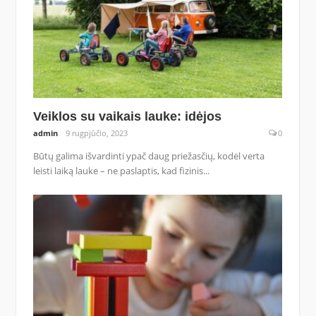
Veiklos su vaikais lauke: idėjos
admin
9 rugpjūčio, 2023
0
Būtų galima išvardinti ypač daug priežasčių, kodėl verta
leisti laiką lauke – ne paslaptis, kad fizinis...