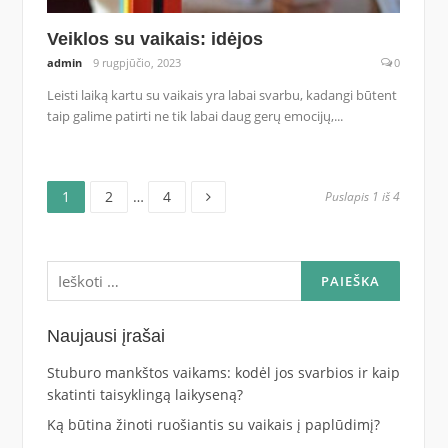
Veiklos su vaikais: idėjos
admin
9 rugpjūčio, 2023
0
Leisti laiką kartu su vaikais yra labai svarbu, kadangi būtent
taip galime patirti ne tik labai daug gerų emocijų,...
Puslapis
Puslapis
Puslapis
Navigacija
1
2
…
4
Puslapis 1 iš 4
tarp
Ieškoti:
įrašų
Naujausi įrašai
Stuburo mankštos vaikams: kodėl jos svarbios ir kaip
skatinti taisyklingą laikyseną?
Ką būtina žinoti ruošiantis su vaikais į paplūdimį?