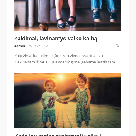
Žaidimai, lavinantys vaiko kalbą
admin
25 kovo, 2024
0
Kaip žinia, kalbėjimo įgūdis yra vienas svarbiausių
kiekvienam iš mūsų. Jau vos tik gimę, gebame leistis tam...