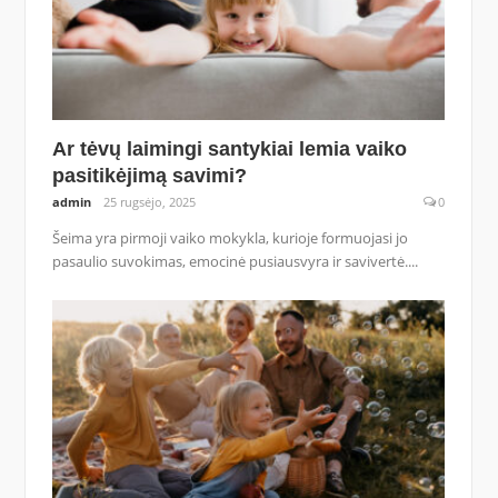
Ar tėvų laimingi santykiai lemia vaiko
pasitikėjimą savimi?
admin
25 rugsėjo, 2025
0
Šeima yra pirmoji vaiko mokykla, kurioje formuojasi jo
pasaulio suvokimas, emocinė pusiausvyra ir savivertė....