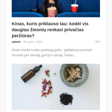
Kinas, kuris priklauso tau: kodėl vis
daugiau žmonių renkasi privačias
peržiūras?
admin
30 spalio, 2025
0
Kinas visada turėjo ypatingą galią – gebėjimą suvienyti
žmones per istoriją, garsą ir vaizdą. Tačiau...