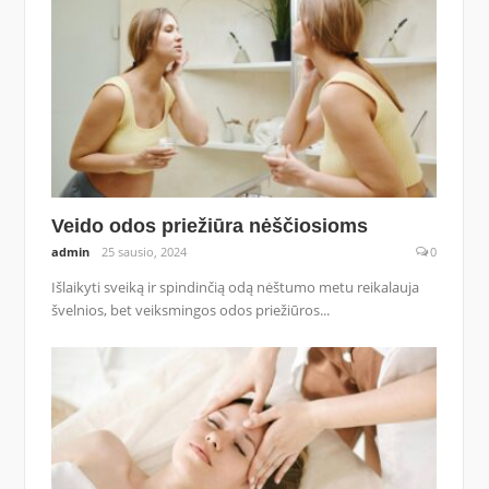
Veido odos priežiūra nėščiosioms
admin
25 sausio, 2024
0
Išlaikyti sveiką ir spindinčią odą nėštumo metu reikalauja
švelnios, bet veiksmingos odos priežiūros...