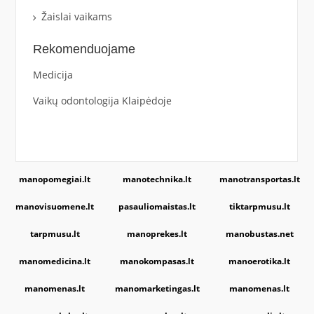
Žaislai vaikams
Rekomenduojame
Medicija
Vaikų odontologija Klaipėdoje
manopomegiai.lt
manotechnika.lt
manotransportas.lt
manovisuomene.lt
pasauliomaistas.lt
tiktarpmusu.lt
tarpmusu.lt
manoprekes.lt
manobustas.net
manomedicina.lt
manokompasas.lt
manoerotika.lt
manomenas.lt
manomarketingas.lt
manomenas.lt