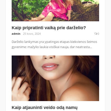
Kaip pripratinti vaiką prie darželio?
admin
25 kovo, 2024
0
Darželio lankymas yra ypatingas etapas kiekvienos šeimos
gyvenime: mažylio laukia visiškai nauja, dar neatrasta...
Kaip atjauninti veido odą namų