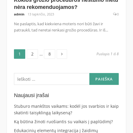
Kokios grožio procedūros nėštumo metu
nėra rekomenduojamos?
admin
13 lapkričio, 2023
0
Ne paslaptis, kad kiekviena moteris nori būti žavi ir
patraukli, tad neretai renkasi grožio procedūras. Ir iš...
Puslapis
Puslapis
Puslapis
Navigacija
1
2
…
8
Puslapis 1 iš 8
tarp
Ieškoti:
įrašų
Naujausi įrašai
Stuburo mankštos vaikams: kodėl jos svarbios ir kaip
skatinti taisyklingą laikyseną?
Ką būtina žinoti ruošiantis su vaikais į paplūdimį?
Edukacinių elementų integracija į žaidimų