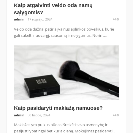
Kaip atgaivinti veido odą namų
sąlygomis?
admin
17 rugsėjo, 2024
0
Veido oda dažnai patiria įvairius aplinkos poveikius, kurie
gali sukelti nuovargį, sausumą ir nelygumus. Norint...
Kaip pasidaryti makiažą namuose?
admin
30 liepos, 2024
0
Makiažas yra puikus būdas išreikšti savo asmenybę ir
pasijusti ypatingai bet kurią dieną. Mokėjimas pasidaryti...