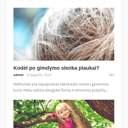
Kodėl po gimdymo slenka plaukai?
admin
29 gegužės, 2024
0
Nėštumas yra nepaprastas laikotarpis moters gyvenime,
kurio metu vyksta daugybė fizinių ir emocinių pokyčių....