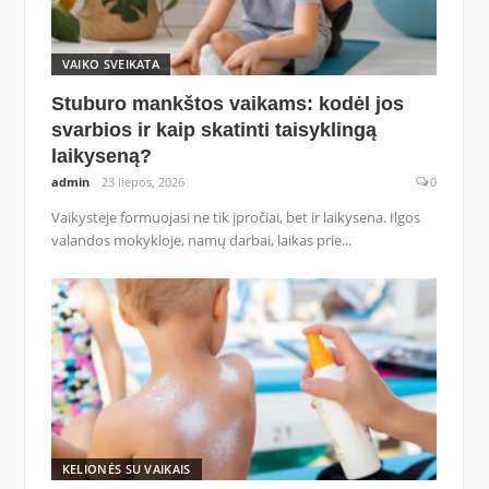
VAIKO SVEIKATA
Stuburo mankštos vaikams: kodėl jos
svarbios ir kaip skatinti taisyklingą
laikyseną?
admin
23 liepos, 2026
0
Vaikystėje formuojasi ne tik įpročiai, bet ir laikysena. Ilgos
valandos mokykloje, namų darbai, laikas prie...
KELIONĖS SU VAIKAIS