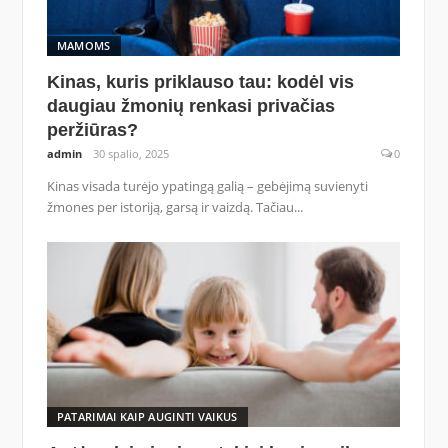
MAMOMS
Kinas, kuris priklauso tau: kodėl vis
daugiau žmonių renkasi privačias
peržiūras?
admin
30 spalio, 2025
0
Kinas visada turėjo ypatingą galią – gebėjimą suvienyti
žmones per istoriją, garsą ir vaizdą. Tačiau...
PATARIMAI KAIP AUGINTI VAIKUS