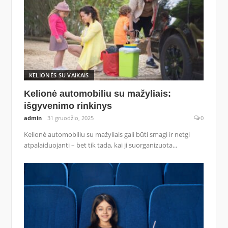
KELIONĖS SU VAIKAIS
Kelionė automobiliu su mažyliais:
išgyvenimo rinkinys
admin
31 gruodžio, 2025
0
Kelionė automobiliu su mažyliais gali būti smagi ir netgi
atpalaiduojanti – bet tik tada, kai ji suorganizuota...