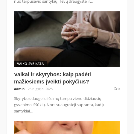
nuo tarpusavio santykių. Tėvų draugystė ir...
VAIKO SVEIKATA
Vaikai ir skyrybos: kaip padėti
mažiesiems įveikti pokyčius?
admin
25 rugsėjo, 2025
0
Skyrybos daugeliui šeimų tampa vienu didžiausių
gyvenimo iššūkių. Nors suaugusieji supranta, kad jų
santykiai...