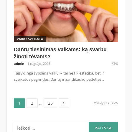
VAIKO SVEIKATA
Dantų tiesinimas vaikams: ką svarbu
žinoti tėvams?
admin
1 rugsėjo, 2025
0
Taisyklinga šypsena vaikui – tai ne tik estetika, bet ir
sveikatos pagrindas. Dantų ir žandikaulio padėties...
Puslapis
Puslapis
Puslapis
Navigacija
1
2
…
25
Puslapis 1 iš 25
tarp
Ieškoti:
įrašų