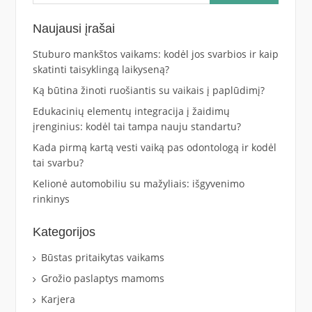
Naujausi įrašai
Stuburo mankštos vaikams: kodėl jos svarbios ir kaip
skatinti taisyklingą laikyseną?
Ką būtina žinoti ruošiantis su vaikais į paplūdimį?
Edukacinių elementų integracija į žaidimų
įrenginius: kodėl tai tampa nauju standartu?
Kada pirmą kartą vesti vaiką pas odontologą ir kodėl
tai svarbu?
Kelionė automobiliu su mažyliais: išgyvenimo
rinkinys
Kategorijos
Būstas pritaikytas vaikams
Grožio paslaptys mamoms
Karjera