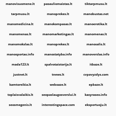
manovisuomene.lt
pasauliomaistas.lt
tiktarpmusu.lt
tarpmusu.lt
manoprekes.lt
manobustas.net
manomedicina.lt
manokompasas.lt
manoerotika.lt
manomenas.lt
manomarketingas.lt
manomenas.lt
manomokslas.lt
manoprekes.lt
manosalis.lt
manosportas.info
manostatyba.info
manoverslas.info
mada123.lt
spalvotaistorija.lt
itbaze.lt
justnet.lt
tnews.lt
cvpavyzdys.com
kamtoreikia.lt
weboaze.lt
epbaze.lt
toplaisvalaikis.lt
seopaslaugosverslui.lt
kasyraseo.info
seosmegenis.lt
interestingspace.com
eksportuoju.lt