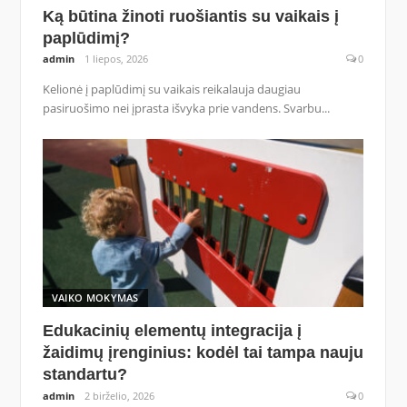
Ką būtina žinoti ruošiantis su vaikais į
paplūdimį?
admin
1 liepos, 2026
0
Kelionė į paplūdimį su vaikais reikalauja daugiau
pasiruošimo nei įprasta išvyka prie vandens. Svarbu...
VAIKO MOKYMAS
Edukacinių elementų integracija į
žaidimų įrenginius: kodėl tai tampa nauju
standartu?
admin
2 birželio, 2026
0