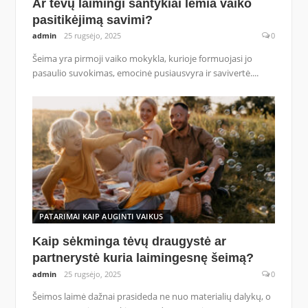
Ar tėvų laimingi santykiai lemia vaiko
pasitikėjimą savimi?
admin
25 rugsėjo, 2025
0
Šeima yra pirmoji vaiko mokykla, kurioje formuojasi jo
pasaulio suvokimas, emocinė pusiausvyra ir savivertė....
PATARIMAI KAIP AUGINTI VAIKUS
Kaip sėkminga tėvų draugystė ar
partnerystė kuria laimingesnę šeimą?
admin
25 rugsėjo, 2025
0
Šeimos laimė dažnai prasideda ne nuo materialių dalykų, o