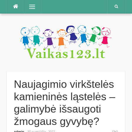
Praleisti
Meniu
Naujagimio virkštelės
kamieninės ląstelės –
galimybė išsaugoti
žmogaus gyvybę?
admin
30 rugpjūčio, 2022
0