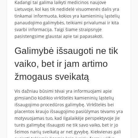
Kadangi tai galima laikyti medicinos naujove
Lietuvoje, kol kas tik nedidelė visuomenės dalis yra
tinkamai informuota, kokios yra kamieninių ląstelių
panaudojimo galimybės, teikiami privalumai ir kita
svarbi informacija. Taigi šiame straipsnyje
pasistengsime glaustai apie tai papasakoti.
Galimybė išsaugoti ne tik
vaiko, bet ir jam artimo
žmogaus sveikatą
Vis dažniau būsimi tėvai yra informuojami apie
gimsiančio kūdikio virkštelės kamieninių ląstelių
išsaugojimo procedūros galimybę. Virkštelės bei
placentos kraujo išsaugojimo pasiūlymas tėvams yra
motyvuojamas tuo, kad ilgalaikėje perspektyvoje jie
turės galimybę išsaugoti ne tik savo vaiko, bet ir jo
šeimos narių sveikatą ar net gyvybę. Kiekvienas gali