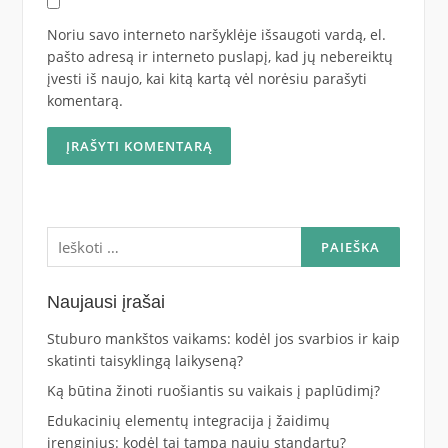
Noriu savo interneto naršyklėje išsaugoti vardą, el.
pašto adresą ir interneto puslapį, kad jų nebereiktų
įvesti iš naujo, kai kitą kartą vėl norėsiu parašyti
komentarą.
Ieškoti:
Naujausi įrašai
Stuburo mankštos vaikams: kodėl jos svarbios ir kaip
skatinti taisyklingą laikyseną?
Ką būtina žinoti ruošiantis su vaikais į paplūdimį?
Edukacinių elementų integracija į žaidimų
įrenginius: kodėl tai tampa nauju standartu?