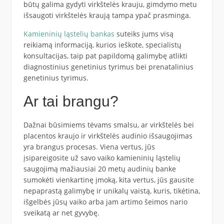
būtų galima gydyti virkštelės krauju, gimdymo metu
išsaugoti virkštelės kraują tampa ypač prasminga.
Kamieninių ląstelių bankas
suteiks jums visą
reikiamą informaciją, kurios ieškote, specialistų
konsultacijas, taip pat papildomą galimybę atlikti
diagnostinius genetinius tyrimus bei prenatalinius
genetinius tyrimus.
Ar tai brangu?
Dažnai būsimiems tėvams smalsu, ar virkštelės bei
placentos kraujo ir virkštelės audinio išsaugojimas
yra brangus procesas. Viena vertus, jūs
įsipareigosite už savo vaiko kamieninių ląstelių
saugojimą mažiausiai 20 metų audinių banke
sumokėti vienkartinę įmoką, kita vertus, jūs gausite
nepaprastą galimybę ir unikalų vaistą, kuris, tikėtina,
išgelbės jūsų vaiko arba jam artimo šeimos nario
sveikatą ar net gyvybę.