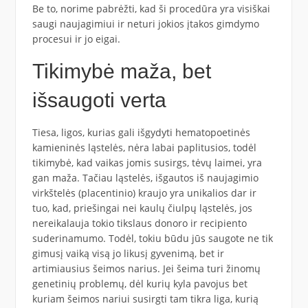
Be to, norime pabrėžti, kad ši procedūra yra visiškai
saugi naujagimiui ir neturi jokios įtakos gimdymo
procesui ir jo eigai.
Tikimybė maža, bet
išsaugoti verta
Tiesa, ligos, kurias gali išgydyti hematopoetinės
kamieninės ląstelės, nėra labai paplitusios, todėl
tikimybė, kad vaikas jomis susirgs, tėvų laimei, yra
gan maža. Tačiau ląstelės, išgautos iš naujagimio
virkštelės (placentinio) kraujo yra unikalios dar ir
tuo, kad, priešingai nei kaulų čiulpų ląstelės, jos
nereikalauja tokio tikslaus donoro ir recipiento
suderinamumo. Todėl, tokiu būdu jūs saugote ne tik
gimusį vaiką visą jo likusį gyvenimą, bet ir
artimiausius šeimos narius. Jei šeima turi žinomų
genetinių problemų, dėl kurių kyla pavojus bet
kuriam šeimos nariui susirgti tam tikra liga, kurią