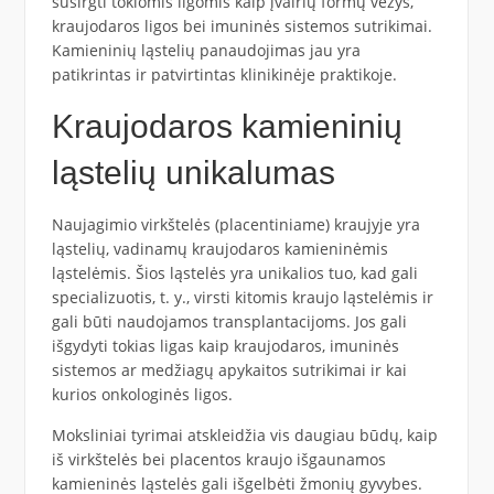
susirgti tokiomis ligomis kaip įvairių formų vėžys,
kraujodaros ligos bei imuninės sistemos sutrikimai.
Kamieninių ląstelių panaudojimas jau yra
patikrintas ir patvirtintas klinikinėje praktikoje.
Kraujodaros kamieninių
ląstelių unikalumas
Naujagimio virkštelės (placentiniame) kraujyje yra
ląstelių, vadinamų kraujodaros kamieninėmis
ląstelėmis. Šios ląstelės yra unikalios tuo, kad gali
specializuotis, t. y., virsti kitomis kraujo ląstelėmis ir
gali būti naudojamos transplantacijoms. Jos gali
išgydyti tokias ligas kaip kraujodaros, imuninės
sistemos ar medžiagų apykaitos sutrikimai ir kai
kurios onkologinės ligos.
Moksliniai tyrimai atskleidžia vis daugiau būdų, kaip
iš virkštelės bei placentos kraujo išgaunamos
kamieninės ląstelės gali išgelbėti žmonių gyvybes.