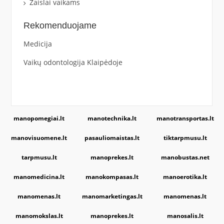
Žaislai vaikams
Rekomenduojame
Medicija
Vaikų odontologija Klaipėdoje
manopomegiai.lt
manotechnika.lt
manotransportas.lt
manovisuomene.lt
pasauliomaistas.lt
tiktarpmusu.lt
tarpmusu.lt
manoprekes.lt
manobustas.net
manomedicina.lt
manokompasas.lt
manoerotika.lt
manomenas.lt
manomarketingas.lt
manomenas.lt
manomokslas.lt
manoprekes.lt
manosalis.lt