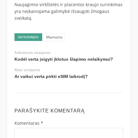
Naujagimio virkštelės ir placentos kraujo surinkimas
yra neįkainojama galimybė išsaugoti žmogaus
sveikatą.
Mamoms
KATEGORIJOS
Ankstesnis straipsnis
Kodėl verta įsigyti įklotus šlapimo nelaikymui?
Kitas straipsnis
Ar vaikui verta pirkti eSIM laikrodį?
PARAŠYKITE KOMENTARĄ
Komentaras
*