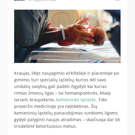
Kraujas, likęs naujagimio virkštelėje ir placentoje po
gimimo, turi specialių ląstelių, kurios dėl savo
unikalių savybių gali padėti išgydyti kai kurias
rimtas žmonių ligas – tai hematopoetinės, kitaip
tariant, kraujodaros,
kamieninės ląstelės
. Toks
proveržis medicinoje yra neįtikėtinas. Šių
kamieninių ląstelių panaudojimas sunkioms ligoms
gydyti palyginti naujas atradimas – skaičiuoja dar tik
trisdešimt ketvirtuosius metus.