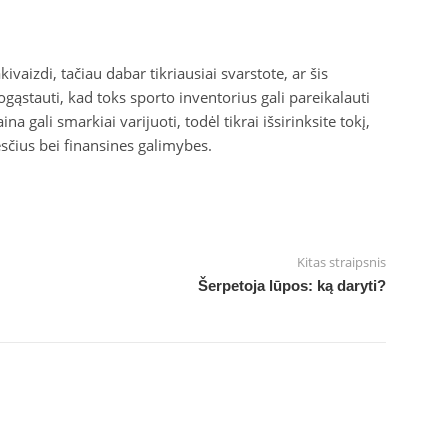
kivaizdi, tačiau dabar tikriausiai svarstote, ar šis
gąstauti, kad toks sporto inventorius gali pareikalauti
na gali smarkiai varijuoti, todėl tikrai išsirinksite tokį,
kesčius bei finansines galimybes.
Kitas straipsnis
Šerpetoja lūpos: ką daryti?