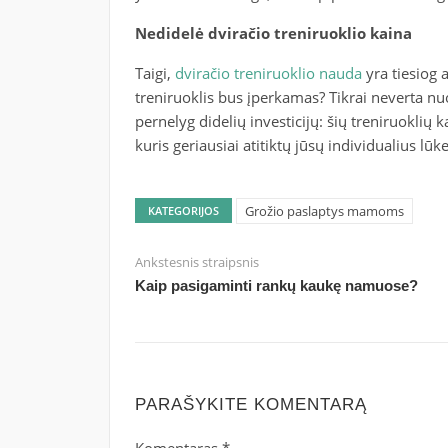
Nedidelė dviračio treniruoklio kaina
Taigi,
dviračio treniruoklio nauda
yra tiesiog a
treniruoklis bus įperkamas? Tikrai neverta nuo
pernelyg didelių investicijų: šių treniruoklių kai
kuris geriausiai atitiktų jūsų individualius lū
Grožio paslaptys mamoms
KATEGORIJOS
Ankstesnis straipsnis
Kaip pasigaminti rankų kaukę namuose?
PARAŠYKITE KOMENTARĄ
Komentaras
*