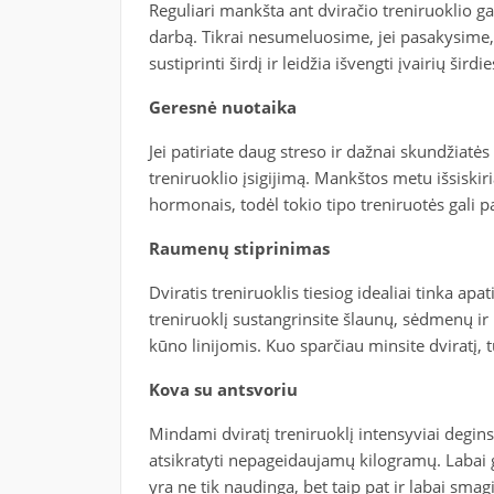
Reguliari mankšta ant dviračio treniruoklio ga
darbą. Tikrai nesumeluosime, jei pasakysime,
sustiprinti širdį ir leidžia išvengti įvairių širdie
Geresnė nuotaika
Jei patiriate daug streso ir dažnai skundžiatės
treniruoklio įsigijimą. Mankštos metu išsiskir
hormonais, todėl tokio tipo treniruotės gali pa
Raumenų stiprinimas
Dviratis treniruoklis tiesiog idealiai tinka ap
treniruoklį sustangrinsite šlaunų, sėdmenų ir
kūno linijomis. Kuo sparčiau minsite dviratį, t
Kova su antsvoriu
Mindami dviratį treniruoklį intensyviai deginsi
atsikratyti nepageidaujamų kilogramų. Labai gr
yra ne tik naudinga, bet taip pat ir labai smagi