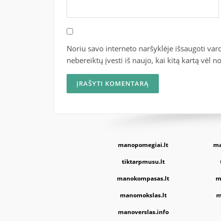
Noriu savo interneto naršyklėje išsaugoti vardą
nebereiktų įvesti iš naujo, kai kitą kartą vėl 
manopomegiai.lt
ma
tiktarpmusu.lt
manokompasas.lt
m
manomokslas.lt
m
manoverslas.info