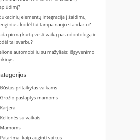
aplūdimį?
dukacinių elementų integracija į žaidimų
renginius: kodėl tai tampa nauju standartu?
ada pirmą kartą vesti vaiką pas odontologą ir
odėl tai svarbu?
elionė automobiliu su mažyliais: išgyvenimo
inkinys
ategorijos
Būstas pritaikytas vaikams
Grožio paslaptys mamoms
Karjera
Kelionės su vaikais
Mamoms
Patarimai kaip auginti vaikus