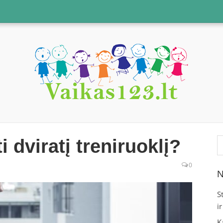
Ie
i dviratį treniruoklį?
0
N
S
i
K