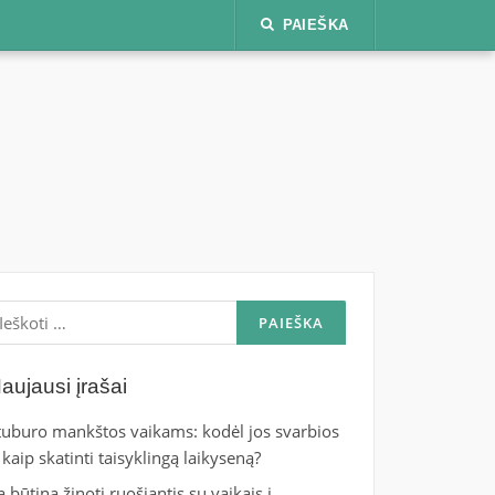
PAIEŠKA
škoti:
aujausi įrašai
tuburo mankštos vaikams: kodėl jos svarbios
r kaip skatinti taisyklingą laikyseną?
ą būtina žinoti ruošiantis su vaikais į