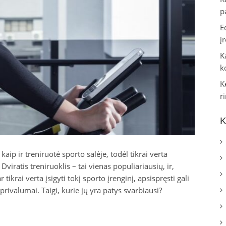
p
E
į
K
k
K
r
K
aip ir treniruotė sporto salėje, todėl tikrai verta
Dviratis treniruoklis – tai vienas populiariausių, ir,
tikrai verta įsigyti tokį sporto įrenginį, apsispręsti gali
privalumai. Taigi, kurie jų yra patys svarbiausi?