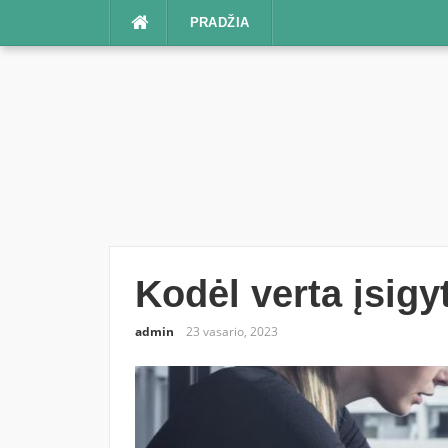
Praleisti
PRADŽIA
Kodėl verta įsigyt
admin
23 vasario, 2023