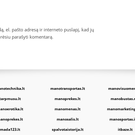
, el. pašto adresą ir interneto puslapį, kad jų
norėsiu parašyti komentarą.
notechnika.lt
manotransportas.lt
manovisuomen
tarpmusu.lt
manoprekes.lt
manobustas.
anoerotika.lt
manomenas.lt
manomarketing
anoprekes.lt
manosalis.lt
manosportas.i
mada123.lt
spalvotaistorija.lt
itbaze.lt