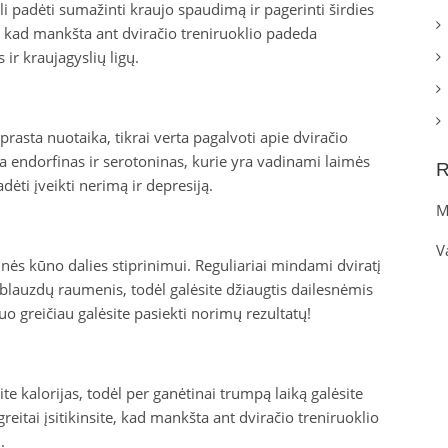
li padėti sumažinti kraujo spaudimą ir pagerinti širdies
 kad mankšta ant dviračio treniruoklio padeda
s ir kraujagyslių ligų.
 prasta nuotaika, tikrai verta pagalvoti apie dviračio
ia endorfinas ir serotoninas, kurie yra vadinami laimės
R
dėti įveikti nerimą ir depresiją.
M
V
atinės kūno dalies stiprinimui. Reguliariai mindami dviratį
 blauzdų raumenis, todėl galėsite džiaugtis dailesnėmis
uo greičiau galėsite pasiekti norimų rezultatų!
te kalorijas, todėl per ganėtinai trumpą laiką galėsite
eitai įsitikinsite, kad mankšta ant dviračio treniruoklio
.