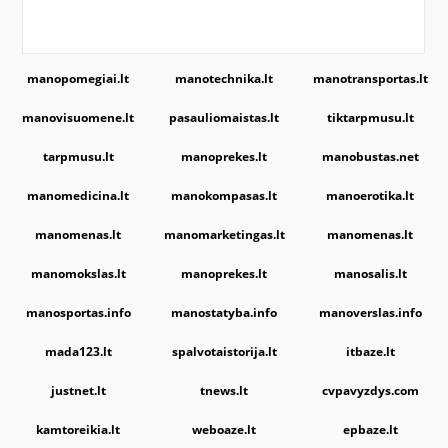
manopomegiai.lt
manotechnika.lt
manotransportas.lt
manovisuomene.lt
pasauliomaistas.lt
tiktarpmusu.lt
tarpmusu.lt
manoprekes.lt
manobustas.net
manomedicina.lt
manokompasas.lt
manoerotika.lt
manomenas.lt
manomarketingas.lt
manomenas.lt
manomokslas.lt
manoprekes.lt
manosalis.lt
manosportas.info
manostatyba.info
manoverslas.info
mada123.lt
spalvotaistorija.lt
itbaze.lt
justnet.lt
tnews.lt
cvpavyzdys.com
kamtoreikia.lt
weboaze.lt
epbaze.lt