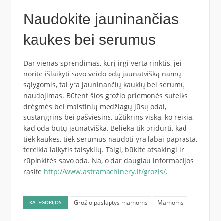
Naudokite jauninančias
kaukes bei serumus
Dar vienas sprendimas, kurį irgi verta rinktis, jei
norite išlaikyti savo veido odą jaunatvišką namų
sąlygomis, tai yra jauninančių kaukių bei serumų
naudojimas. Būtent šios grožio priemonės suteiks
drėgmės bei maistinių medžiagų jūsų odai,
sustangrins bei pašviesins, užtikrins viską, ko reikia,
kad oda būtų jaunatviška. Belieka tik pridurti, kad
tiek kaukes, tiek serumus naudoti yra labai paprasta,
tereikia laikytis taisyklių. Taigi, būkite atsakingi ir
rūpinkitės savo oda. Na, o dar daugiau informacijos
rasite
http://www.astramachinery.lt/grozis/
.
Grožio paslaptys mamoms
Mamoms
KATEGORIJOS