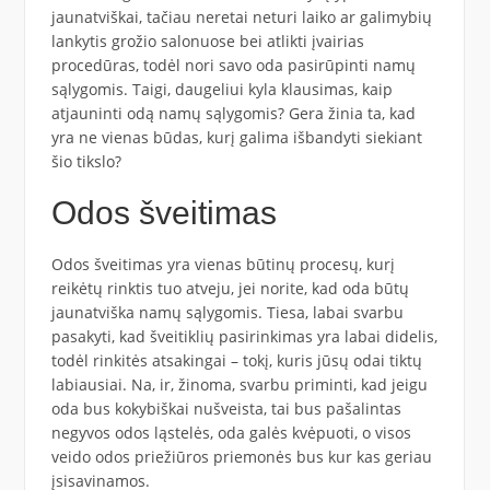
jaunatviškai, tačiau neretai neturi laiko ar galimybių
lankytis grožio salonuose bei atlikti įvairias
procedūras, todėl nori savo oda pasirūpinti namų
sąlygomis. Taigi, daugeliui kyla klausimas, kaip
atjauninti odą namų sąlygomis? Gera žinia ta, kad
yra ne vienas būdas, kurį galima išbandyti siekiant
šio tikslo?
Odos šveitimas
Odos šveitimas yra vienas būtinų procesų, kurį
reikėtų rinktis tuo atveju, jei norite, kad oda būtų
jaunatviška namų sąlygomis. Tiesa, labai svarbu
pasakyti, kad šveitiklių pasirinkimas yra labai didelis,
todėl rinkitės atsakingai – tokį, kuris jūsų odai tiktų
labiausiai. Na, ir, žinoma, svarbu priminti, kad jeigu
oda bus kokybiškai nušveista, tai bus pašalintas
negyvos odos ląstelės, oda galės kvėpuoti, o visos
veido odos priežiūros priemonės bus kur kas geriau
įsisavinamos.