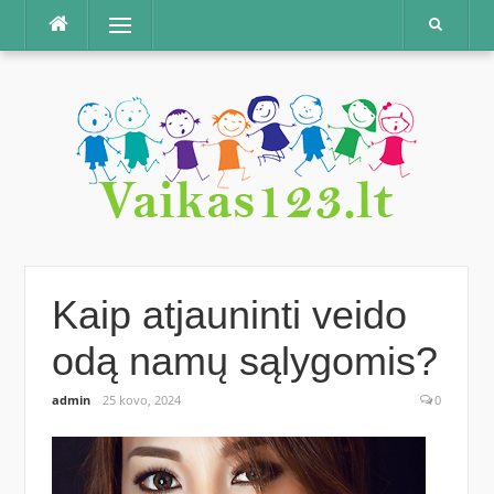
Praleisti
Meniu
Kaip atjauninti veido
odą namų sąlygomis?
admin
25 kovo, 2024
0