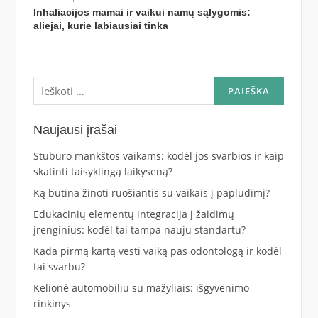
Inhaliacijos mamai ir vaikui namų sąlygomis:
aliejai, kurie labiausiai tinka
Ieškoti:
Naujausi įrašai
Stuburo mankštos vaikams: kodėl jos svarbios ir kaip
skatinti taisyklingą laikyseną?
Ką būtina žinoti ruošiantis su vaikais į paplūdimį?
Edukacinių elementų integracija į žaidimų
įrenginius: kodėl tai tampa nauju standartu?
Kada pirmą kartą vesti vaiką pas odontologą ir kodėl
tai svarbu?
Kelionė automobiliu su mažyliais: išgyvenimo
rinkinys