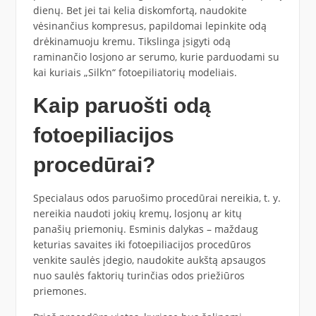
dienų. Bet jei tai kelia diskomfortą, naudokite
vėsinančius kompresus, papildomai lepinkite odą
drėkinamuoju kremu. Tikslinga įsigyti odą
raminančio losjono ar serumo, kurie parduodami su
kai kuriais „Silk‘n“ fotoepiliatorių modeliais.
Kaip paruošti odą
fotoepiliacijos
procedūrai?
Specialaus odos paruošimo procedūrai nereikia, t. y.
nereikia naudoti jokių kremų, losjonų ar kitų
panašių priemonių. Esminis dalykas – maždaug
keturias savaites iki fotoepiliacijos procedūros
venkite saulės įdegio, naudokite aukštą apsaugos
nuo saulės faktorių turinčias odos priežiūros
priemones.