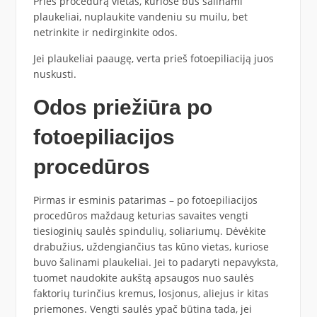
Prieš procedūrą vietas, kuriose bus šalinami
plaukeliai, nuplaukite vandeniu su muilu, bet
netrinkite ir nedirginkite odos.
Jei plaukeliai paaugę, verta prieš fotoepiliaciją juos
nuskusti.
Odos priežiūra po
fotoepiliacijos
procedūros
Pirmas ir esminis patarimas – po fotoepiliacijos
procedūros maždaug keturias savaites vengti
tiesioginių saulės spindulių, soliariumų. Dėvėkite
drabužius, uždengiančius tas kūno vietas, kuriose
buvo šalinami plaukeliai. Jei to padaryti nepavyksta,
tuomet naudokite aukštą apsaugos nuo saulės
faktorių turinčius kremus, losjonus, aliejus ir kitas
priemones. Vengti saulės ypač būtina tada, jei