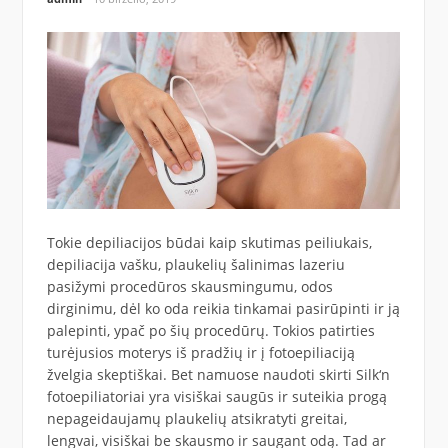
Tokie depiliacijos būdai kaip skutimas peiliukais,
depiliacija vašku, plaukelių šalinimas lazeriu
pasižymi procedūros skausmingumu, odos
dirginimu, dėl ko oda reikia tinkamai pasirūpinti ir ją
palepinti, ypač po šių procedūrų. Tokios patirties
turėjusios moterys iš pradžių ir į fotoepiliaciją
žvelgia skeptiškai. Bet namuose naudoti skirti Silk‘n
fotoepiliatoriai yra visiškai saugūs ir suteikia progą
nepageidaujamų plaukelių atsikratyti greitai,
lengvai, visiškai be skausmo ir saugant odą. Tad ar