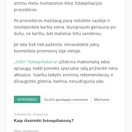
artimu metu numatomos kitos fotoepiliacijos
procedūros.
Po procedūros maždaug parą nebūkite saulėje ir
nesilepinkite karšta vonia. Nusiprausti geriausia po
dušu, ne karštu, bet maloniai šiltu vandeniu.
Jei oda šiek tiek pažeista, nenaudokite jokių
kosmetikos priemonių toje vietoje.
„Silk‘n“ fotoepiliatoriai
užtikrina maksimalią odos
apsaugą, todėl poreikis specialiai odą prižiūrėti nėra
aktualus. Svarbu laikytis esminių rekomendacijų ir
džiaugsitės glotnia, švelnia, nesudirgusia oda.
Grožio paslaptys mamoms
Mamoms
KATEGORIJOS
Ankstesnis straipsnis
Kaip išsirinkti fotoepiliatorių?
Kitas straipsnis