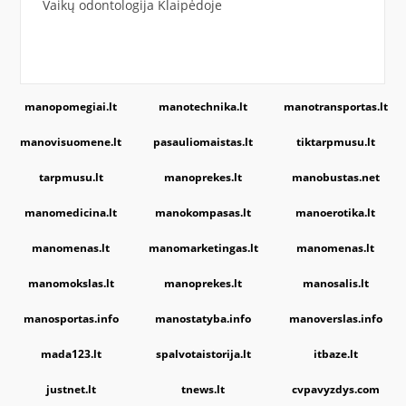
Vaikų odontologija Klaipėdoje
manopomegiai.lt
manotechnika.lt
manotransportas.lt
manovisuomene.lt
pasauliomaistas.lt
tiktarpmusu.lt
tarpmusu.lt
manoprekes.lt
manobustas.net
manomedicina.lt
manokompasas.lt
manoerotika.lt
manomenas.lt
manomarketingas.lt
manomenas.lt
manomokslas.lt
manoprekes.lt
manosalis.lt
manosportas.info
manostatyba.info
manoverslas.info
mada123.lt
spalvotaistorija.lt
itbaze.lt
justnet.lt
tnews.lt
cvpavyzdys.com