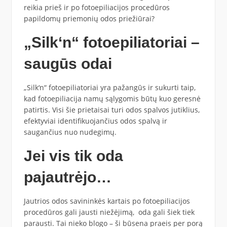
reikia prieš ir po fotoepiliacijos procedūros
papildomų priemonių odos priežiūrai?
„Silk‘n“ fotoepiliatoriai –
saugūs odai
„Silk‘n“ fotoepiliatoriai yra pažangūs ir sukurti taip,
kad fotoepiliacija namų sąlygomis būtų kuo geresnė
patirtis. Visi šie prietaisai turi odos spalvos jutiklius,
efektyviai identifikuojančius odos spalvą ir
saugančius nuo nudegimų.
Jei vis tik oda
pajautrėjo…
Jautrios odos savininkės kartais po fotoepiliacijos
procedūros gali jausti niežėjimą, oda gali šiek tiek
parausti. Tai nieko blogo – ši būsena praeis per porą