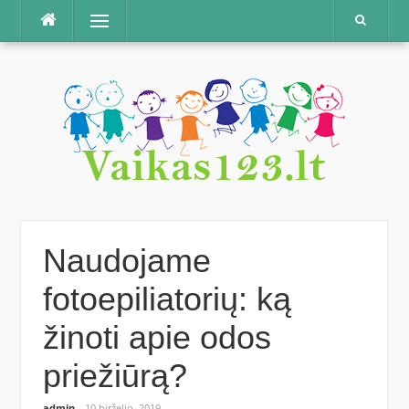
Praleisti
Meniu
Naudojame
fotoepiliatorių: ką
žinoti apie odos
priežiūrą?
admin
10 birželio, 2019