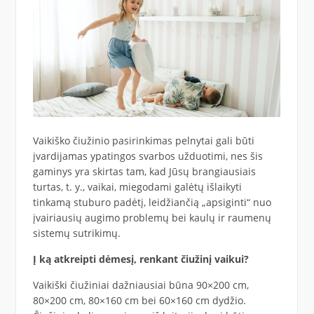
Vaikiško čiužinio pasirinkimas pelnytai gali būti
įvardijamas ypatingos svarbos užduotimi, nes šis
gaminys yra skirtas tam, kad Jūsų brangiausiais
turtas, t. y., vaikai, miegodami galėtų išlaikyti
tinkamą stuburo padėtį, leidžiančią „apsiginti“ nuo
įvairiausių augimo problemų bei kaulų ir raumenų
sistemų sutrikimų.
Į ką atkreipti dėmesį, renkant čiužinį vaikui?
Vaikiški čiužiniai dažniausiai būna 90×200 cm,
80×200 cm, 80×160 cm bei 60×160 cm dydžio.