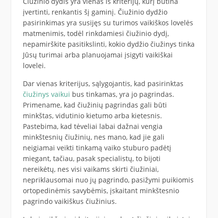
Čiužinio dydis yra vienas iš kriterijų, kurį būtina
įvertinti, renkantis šį gaminį. Čiužinio dydžio
pasirinkimas yra susijęs su turimos vaikiškos lovelės
matmenimis, todėl rinkdamiesi čiužinio dydį,
nepamirškite pasitikslinti, kokio dydžio čiužinys tinka
Jūsų turimai arba planuojamai įsigyti vaikiškai
lovelei.
Dar vienas kriterijus, sąlygojantis, kad pasirinktas
čiužinys vaikui
bus tinkamas, yra jo pagrindas.
Primename, kad čiužinių pagrindas gali būti
minkštas, vidutinio kietumo arba kietesnis.
Pastebima, kad tėveliai labai dažnai vengia
minkštesnių čiužinių, nes mano, kad jie gali
neigiamai veikti tinkamą vaiko stuburo padėtį
miegant, tačiau, pasak specialistų, to bijoti
nereikėtų, nes visi vaikams skirti čiužiniai,
nepriklausomai nuo jų pagrindo, pasižymi puikiomis
ortopedinėmis savybėmis, įskaitant minkštesnio
pagrindo vaikiškus čiužinius.