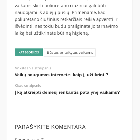
vaikams skirti poliuretano čiužiniai gali būti
naudojami iš abiejų pusių. Primename, kad
poliuretano čiužinius retkarčiais reikia apversti ir
išvėdinti, nes tokiu būdu prailginate jo tarnavimo
laiką bei užtikrinate būtiną higieną.
Būstas pritaikytas vaikams
KATEGORIJOS
Ankstesnis straipsnis
Vaikų saugumas internete: kaip jį užtikrinti?
Kitas straipsnis
Į ką atkreipti dėmesį renkantis patalynę vaikams?
PARAŠYKITE KOMENTARĄ
Komentaras
*