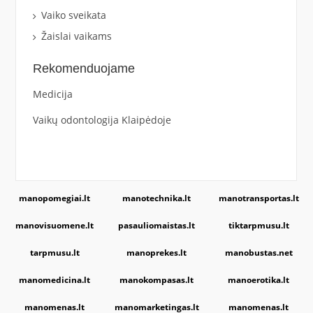
Vaiko sveikata
Žaislai vaikams
Rekomenduojame
Medicija
Vaikų odontologija Klaipėdoje
manopomegiai.lt
manotechnika.lt
manotransportas.lt
manovisuomene.lt
pasauliomaistas.lt
tiktarpmusu.lt
tarpmusu.lt
manoprekes.lt
manobustas.net
manomedicina.lt
manokompasas.lt
manoerotika.lt
manomenas.lt
manomarketingas.lt
manomenas.lt