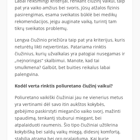
Labai reikšmingi kriterijai, renkant čiužinį vaikui, taip
pat yra vaiko amžius bei svoris, jūsų atžalos fizinis
pasirengimas, esama sveikatos būklė bei medikų
rekomendacijos, jeigu auginate vaiką, turintį tam
tikrų sveikatos problemų.
Lengva čiužinio priežiūra taip pat yra kriterijus, kuris
neturėtų likti neįvertintas. Patariama rinktis
čiužinius, kurių užvalkalas yra patogiai nusegamas ir
„neįnoringas“ skalbimui. Manote, kad tai
smulkmena? Galbūt, bet buities reikalus labai
palengvina.
Kodėl verta rinktis poliuretano čiužinį vaikui?
Poliuretano vaikiški čiužiniai jau ne vienerius metus
yra vertinami dėl savo itin aukštos kokybės,
gebėjimo paskirstyti miegančio vaiko svorį, mažinti
spaudimą, tenkantį stuburui miegant, bei
atpalaiduoti raumenis. Šio tipo čiužiniai užtikrina
kokybišką bei saldų vaikų miegą, didesnį komfortą,
stabilią atramą bei oro pralaidumą. Kai kurie