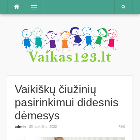
Praleisti
Meniu
Vaikiškų čiužinių
pasirinkimui didesnis
dėmesys
admin
23 lapkričio, 2022
0